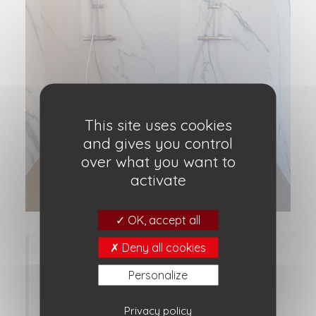
This site uses cookies
and gives you control
over what you want to
activate
OK, accept all
Deny all cookies
Pour une utilisation commune, voilà une
idée de douche avec deux colonnes de
Personalize
douche. Un côté pratique et une intimité
partagé. une idée qui peut vous séduire !
Privacy policy