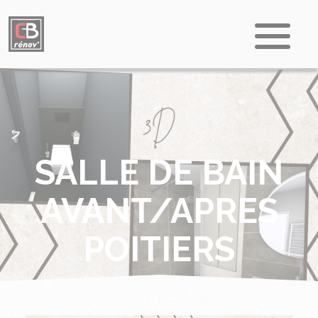
SALLE DE BAIN
AVANT/APRES
POITIERS
Accueil
Aménagement salles de bain