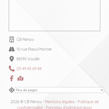
CB Rénov
10 rue Raoul Mortier
86190 Vouillé
05 49 45 69 84
2026 © CB Rénov -
Mentions légales
-
Politique de
confidentialité
-
Panneau d'administration