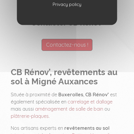
Privacy policy
Installation d’un nouveau carrelage
Contacter CB Rénov’
Contactez-nous !
CB Rénov’, revêtements au
sol à Migné Auxances
Située à proximité de
Buxerolles
,
CB Rénov’
est
également spécialisée en
carrelage et dallage
mais aussi
aménagement de salle de bain
ou
plâtrerie-plaques
.
Nos artisans experts en
revêtements au sol