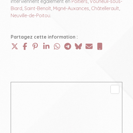
interviennent également en
Poitiers
,
Vouneuil-sous-
Biard
,
Saint-Benoît
,
Migné-Auxances
,
Châtellerault
,
Neuville-de-Poitou
.
Partagez cette information :