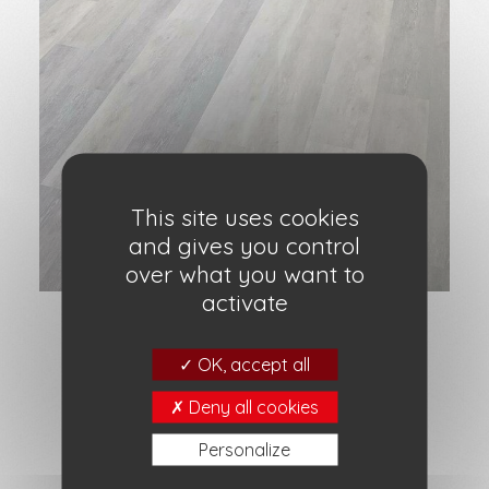
This site uses cookies
and gives you control
over what you want to
activate
Mise en place de sol PVC
OK, accept all
Pose de jonc de mer
Deny all cookies
Pose de vinyle
Remplacement de carrelage
Personalize
Rénovation de carrelage